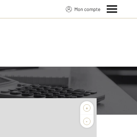
Mon compte
+
-