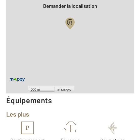
Demander la localisation
Vue globale
2
Surface totale : 54,5 m
2
Surface habitable : 54,5 m
Type d'appartement : F3
Étage : Rez-de-chaussée
Nombre de pièces : 3
[Voir le détail]
Année construction : 2021
500 m
©
Mappy
Équipements
Les plus
P