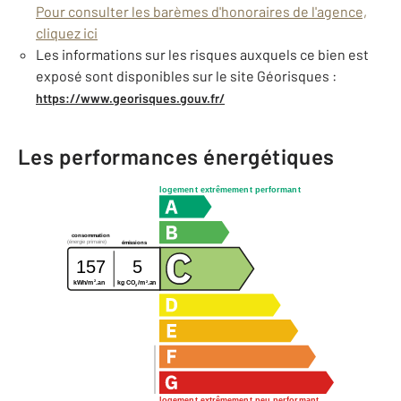
Pour consulter les barèmes d'honoraires de l'agence,
cliquez ici
Les informations sur les risques auxquels ce bien est
exposé sont disponibles sur le site Géorisques :
https://www.georisques.gouv.fr/
Les performances énergétiques
logement extrêmement performant
consommation
(énergie primaire)
émissions
157
5
2
2
kg CO
/m
.an
kWh/m
.an
2
logement extrêmement peu performant