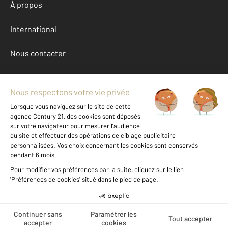
À propos
International
Nous contacter
Mentions légales & CGU et Barèmes d'honoraires
Données personnelles
Gestionnaire des cookies
Achat maison autour de MAUREPAS (78310)
Autres maisons a vendre à MAUREPAS (78310)
Location Yvelines (78)
Message
Téléphoner