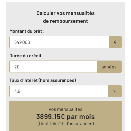
Calculer vos mensualités
de remboursement
Montant du prêt :
€
Durée du crédit
années
Taux d'intérêt (hors assurances)
%
vos mensualités
3899.15
€ par mois
(Dont
135.21
€ d’assurances)