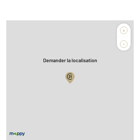
Afficher sur la carte :
+
Agence
Biens vendus
-
Demander la localisation
Vue globale
2
Surface totale : 217 m
2
Surface habitable : 217 m
2
Surface terrain : 2 000 m
Nombre de pièces : 7
[Voir le détail]
Équipements