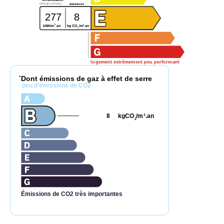
(énergie primaire)
émissions
277
8
2
2
kg CO
/m
.an
kWh/m
.an
2
logement extrêmement peu performant
Dont émissions de gaz à effet de serre
*
peu d'émissions de CO2
8
kgCO
/m
.an
2
2
Émissions de CO2 très importantes