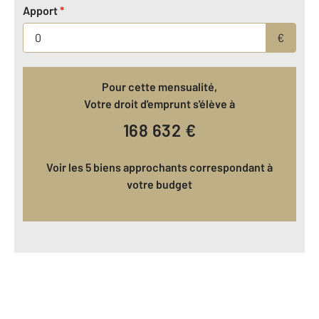
Apport
*
€
Pour cette mensualité,
Votre droit d'emprunt s'élève à
168 632
€
Voir les 5 biens approchants correspondant à
votre budget